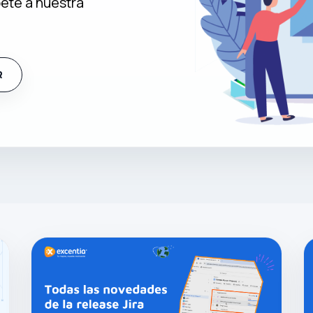
bete a nuestra
R