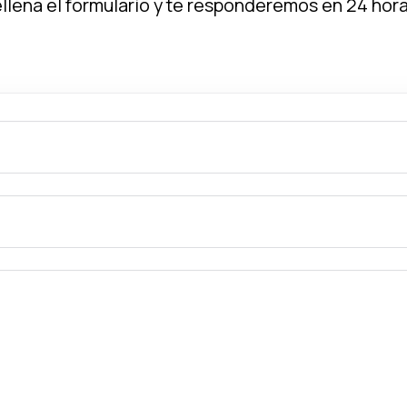
ellena el formulario y te responderemos en 24 hora
Tu nombre
Correo electrónico
gotcha
Tu mensaje