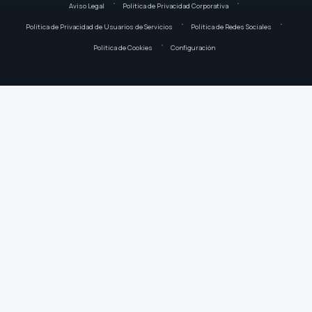
Aviso Legal
Política de Privacidad Corporativa
Política de Privacidad de Usuarios de Servicios
Política de Redes Sociales
Política de Cookies
Configuración