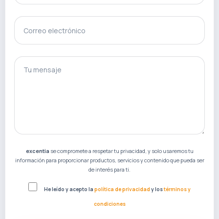
Correo electrónico
gotcha
Tu mensaje
excentia
se compromete a respetar tu privacidad, y solo usaremos tu
información para proporcionar productos, servicios y contenido que pueda ser
de interés para ti.
He leído y acepto la
política de privacidad
y los
términos y
condiciones