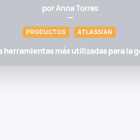
por
Anna Torres
—
PRODUCTOS
ATLASSIAN
as herramientas más utilizadas para la g