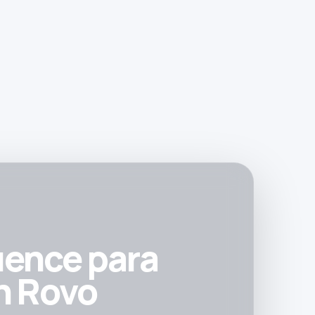
uence para
n Rovo