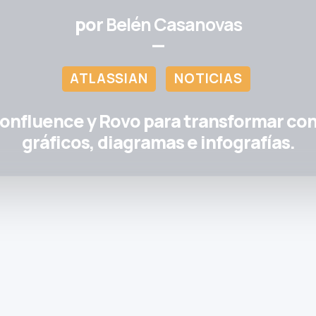
por
Belén Casanovas
—
ATLASSIAN
NOTICIAS
onfluence y Rovo para transformar co
gráficos, diagramas e infografías.