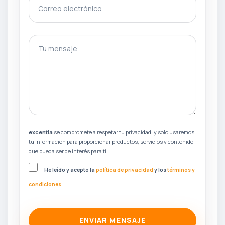
Correo electrónico
gotcha
Tu mensaje
excentia
se compromete a respetar tu privacidad, y solo usaremos
tu información para proporcionar productos, servicios y contenido
que pueda ser de interés para ti.
He leído y acepto la
política de privacidad
y los
términos y
condiciones
ENVIAR MENSAJE