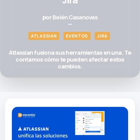
por
Belén Casanovas
—
ATLASSIAN
EVENTOS
JIRA
Atlassian fusiona sus herramientas en una. Te
contamos cómo te pueden afectar estos
cambios.