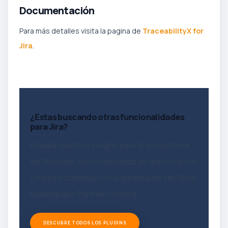
Documentación
Para más detalles visita la pagina de
TraceabilityX for
Jira
.
¿Estas buscando otras funcionalidades
para Jira?
Prueba nuestros plugins para el ecosistema
de Atlassian, son el resultado de la innovación
y mejora continua con la garantía de ser Silver
Marketplace Partner</strong>.
DESCUBRE TODOS LOS PLUGINS