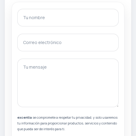
Tu nombre
Correo electrónico
gotcha
Tu mensaje
excentia
se compromete a respetar tu privacidad, y solo usaremos
tu información para proporcionar productos, servicios y contenido
que pueda ser de interés para ti.