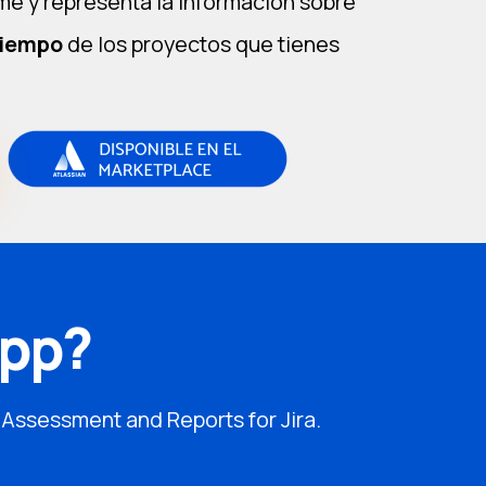
ume y representa la información sobre
tiempo
de los proyectos que tienes
app?
 Assessment and Reports for Jira.