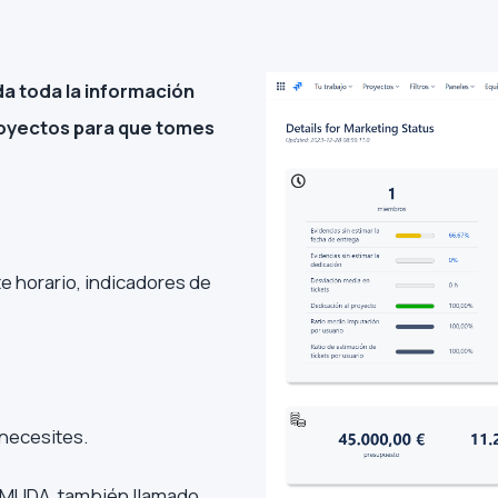
a toda la información
royectos para que tomes
e horario, indicadores de
 necesites.
e MUDA, también llamado