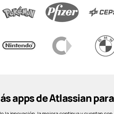
ás apps de Atlassian para 
e la innovación, la mejora continua y cuentan con 