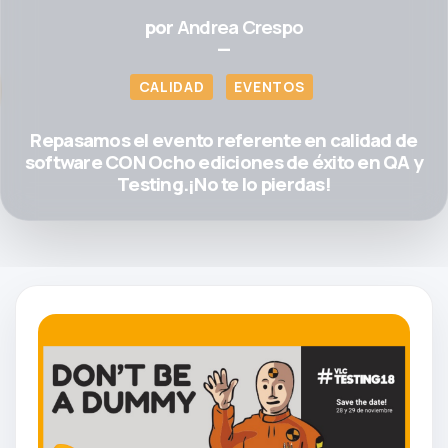
por
Andrea Crespo
—
CALIDAD
EVENTOS
Repasamos el evento referente en calidad de
software CON Ocho ediciones de éxito en QA y
Testing.¡No te lo pierdas!