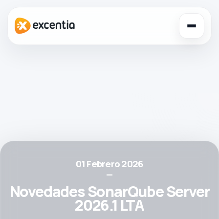
Toggl
navig
01 Febrero 2026
—
Novedades SonarQube Server
2026.1 LTA