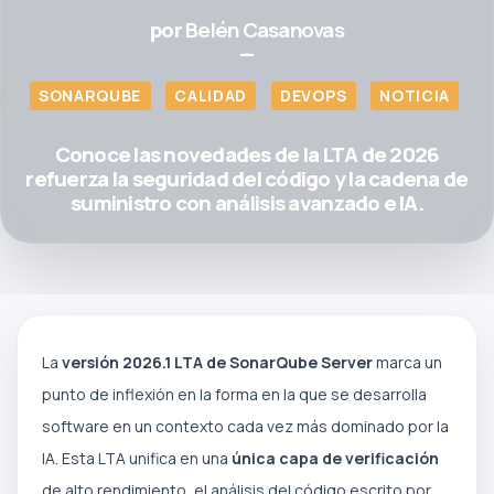
por
Belén Casanovas
—
SONARQUBE
CALIDAD
DEVOPS
NOTICIA
Conoce las novedades de la LTA de 2026
refuerza la seguridad del código y la cadena de
suministro con análisis avanzado e IA.
La
versión 2026.1 LTA de SonarQube Server
marca un
punto de inflexión en la forma en la que se desarrolla
software en un contexto cada vez más dominado por la
IA. Esta LTA unifica en una
única capa de verificación
de alto rendimiento, el análisis del código escrito por