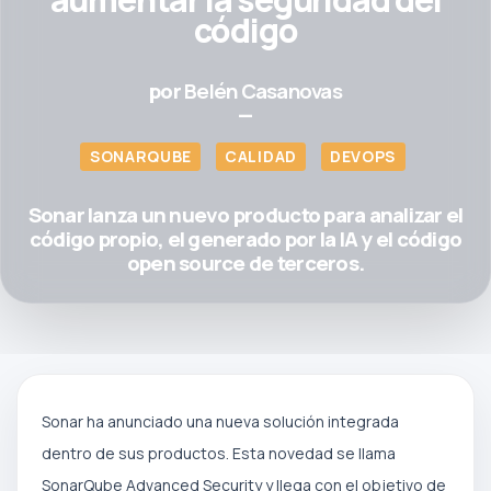
código
por
Belén Casanovas
—
SONARQUBE
CALIDAD
DEVOPS
Sonar lanza un nuevo producto para analizar el
código propio, el generado por la IA y el código
open source de terceros.
Sonar ha anunciado una nueva solución integrada
dentro de sus productos. Esta novedad se llama
SonarQube Advanced Security y llega con el objetivo de