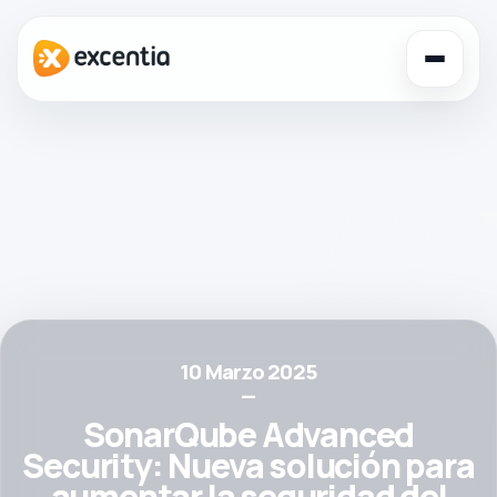
Toggl
navig
10 Marzo 2025
—
SonarQube Advanced
Security: Nueva solución para
aumentar la seguridad del