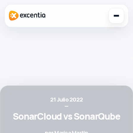
Toggl
navig
21 Julio 2022
—
SonarCloud vs SonarQube
por
Marisa Martin