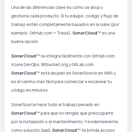
Una de las diferencias clave es cómo se aloja y
gestiona cada producto. Si tu equipo, código y flujo de
trabajo están completamente basados en la nube (por
ejemplo, GitHub.com + Travis),
SonarCloud
™ es una
buena opción.
SonarCloud
™ se integra fácilmente con GitHub.com,
Azure DevOps, Bitbucket.org y GitLab.com.
SonarCloud
™ está alojado en SonarSource en AWS y
es el camino más fácil para comenzar a escanear tu
código en minutos.
SonarSource hace todo el trabajo pesado en
SonarCloud
™ para que no tengas que preocuparte
por la instalación o el mantenimiento. Y evidentemente,
como solución SaaS,
SonarCloud
™ te brinda acceso