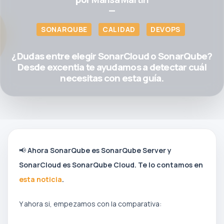
—
SONARQUBE
CALIDAD
DEVOPS
¿Dudas entre elegir SonarCloud o SonarQube?
Desde excentia te ayudamos a detectar cuál
necesitas con esta guía.
📢
Ahora SonarQube es SonarQube Server y
SonarCloud es SonarQube Cloud. Te lo contamos en
esta noticia
.
Y ahora si, empezamos con la comparativa: