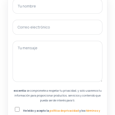
Tu nombre
Correo electrónico
gotcha
Tu mensaje
excentia
se compromete a respetar tu privacidad, y solo usaremos tu
información para proporcionar productos, servicios y contenido que
pueda ser de interés para ti.
He leído y acepto la
política de privacidad
y los
términos y