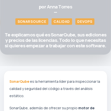
por
Anna Torres
—
SONARSOURCE
CALIDAD
DEVOPS
Te explicamos qué es SonarQube, sus ediciones
y precios de las licencias. Todo lo que necesitas
si quieres empezar a trabajar con este software.
SonarQube
es la herramienta líder para inspeccionar la
calidad y seguridad del código a través del análisis
estático.
SonarQube, además de ofrecer su propio
motor de