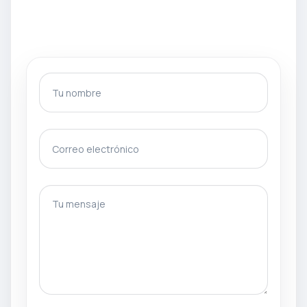
Tu nombre
Correo electrónico
gotcha
Tu mensaje