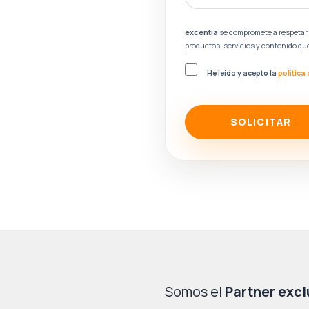
gotcha
excentia
se compromete a respetar 
productos, servicios y contenido que
He leído y acepto la
política
SOLICITAR
Somos el
Partner excl