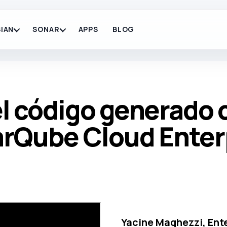
IAN
SONAR
APPS
BLOG
l código generado c
rQube Cloud Enter
Yacine Maghezzi, Ent