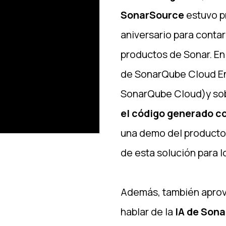
SonarSource
estuvo p
aniversario para conta
productos de Sonar. En
de SonarQube Cloud En
SonarQube Cloud)y so
el código generado co
una demo del producto 
de esta solución para l
Además, también aprov
hablar de la
IA de Sona