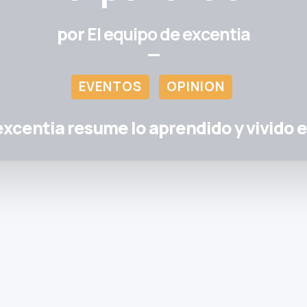
por
El equipo de excentia
—
EVENTOS
OPINION
excentia resume lo aprendido y vivido 