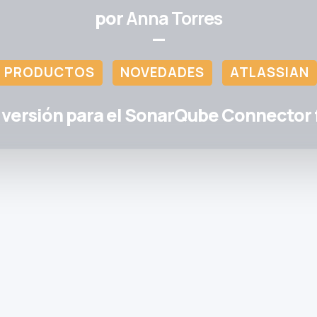
por
Anna Torres
—
PRODUCTOS
NOVEDADES
ATLASSIAN
versión para el SonarQube Connector f