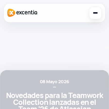
Toggl
navig
08 Mayo 2026
—
Novedades para la Teamwork
Collection lanzadas en el
Team '26 de Atlassian