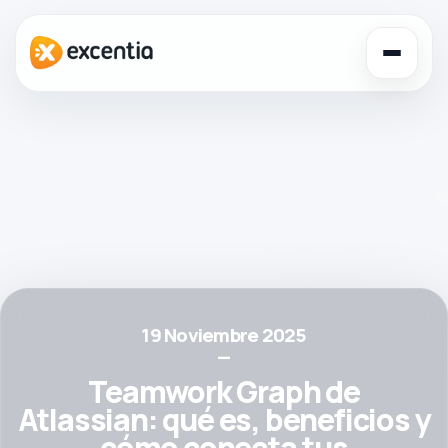
Toggl
navig
19 Noviembre 2025
—
Teamwork Graph de
Atlassian: qué es, beneficios y
cómo conecta tus