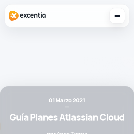
Toggl
navig
01 Marzo 2021
—
Guía Planes Atlassian Cloud
por
Anna Torres