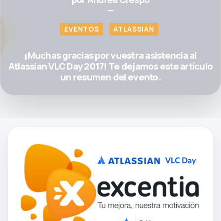
—
EVENTOS
ATLASSIAN
¡Muchas gracias por vuestra asistencia al
Atlassian VLC Day 2017! Te dejamos este artículo
un resumen del evento.