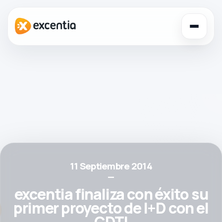
Toggl
navig
11 Septiembre 2014
—
excentia finaliza con éxito su
primer proyecto de I+D con el
CDTI