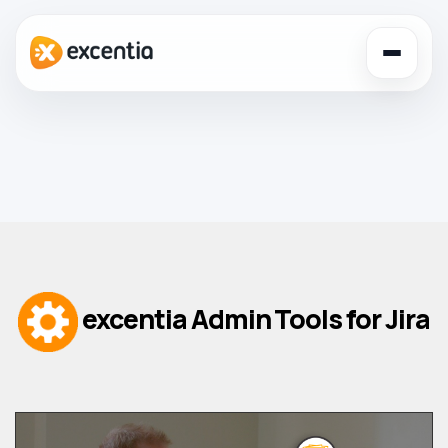
Toggl
navig
excentia Admin Tools for Jira