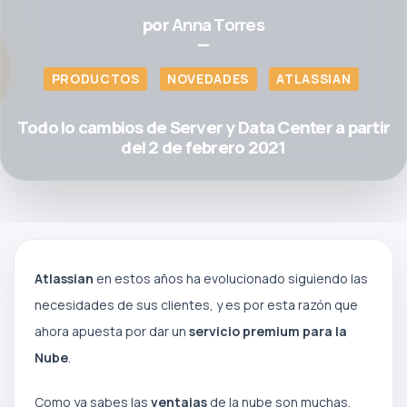
por
Anna Torres
—
PRODUCTOS
NOVEDADES
ATLASSIAN
Todo lo cambios de Server y Data Center a partir
del 2 de febrero 2021
Atlassian
en estos años ha evolucionado siguiendo las
necesidades de sus clientes, y es por esta razón que
ahora apuesta por dar un
servicio premium para la
Nube
.
Como ya sabes las
ventajas
de la nube son muchas,