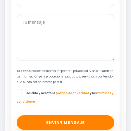
gotcha
Tu mensaje
excentia
se compromete a respetar tu privacidad, y solo usaremos
tu información para proporcionar productos, servicios y contenido
que pueda ser de interés para ti.
He leído y acepto la
política de privacidad
y los
términos y
condiciones
ENVIAR MENSAJE