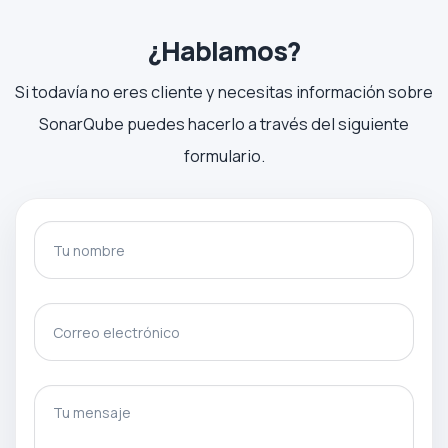
¿Hablamos?
Si todavía no eres cliente y necesitas información sobre
SonarQube puedes hacerlo a través del siguiente
formulario.
Tu nombre
Correo electrónico
gotcha
Tu mensaje