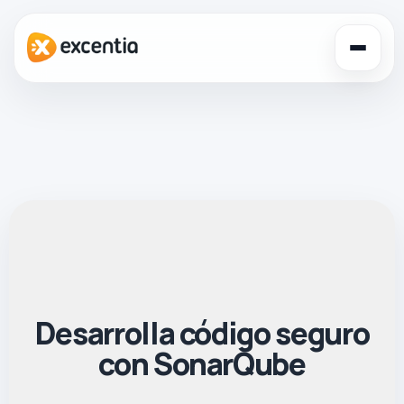
Togg
navig
Desarrolla código seguro
con SonarQube