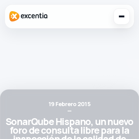
Toggl
navig
19 Febrero 2015
—
SonarQube Hispano, un nuevo
foro de consulta libre para la
inspección de la calidad de