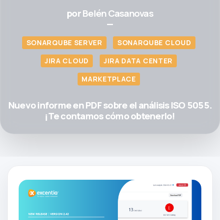
por
Belén Casanovas
—
SONARQUBE SERVER
SONARQUBE CLOUD
JIRA CLOUD
JIRA DATA CENTER
MARKETPLACE
Nuevo informe en PDF sobre el análisis ISO 5055.
¡Te contamos cómo obtenerlo!