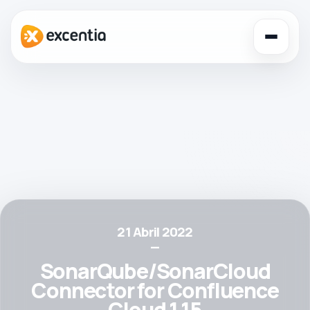
Toggl
navig
21 Abril 2022
—
SonarQube/SonarCloud
Connector for Confluence
Cloud 1.15