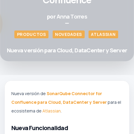
por
Anna Torres
—
PRODUCTOS
NOVEDADES
ATLASSIAN
Nueva versión para Cloud, DataCenter y Server
Nueva versión de
SonarQube Connector for
Confluence para Cloud, DataCenter y Server
para el
ecosistema de
Atlassian
.
Nueva Funcionalidad