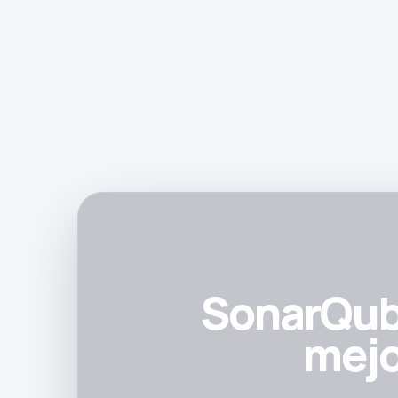
SonarQube
mejo