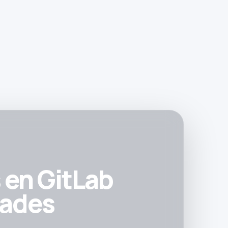
 en GitLab
dades