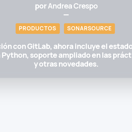
por
Andrea Crespo
—
PRODUCTOS
SONARSOURCE
ión con GitLab, ahora incluye el estado
 Python, soporte ampliado en las prá
y otras novedades.