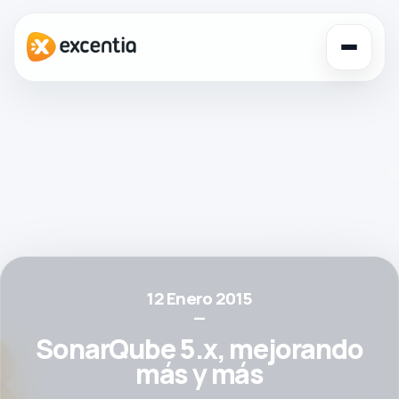
Toggl
navig
12 Enero 2015
—
SonarQube 5.x, mejorando
más y más