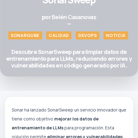
por
Belén Casanovas
—
SONARQUBE
CALIDAD
DEVOPS
NOTICIA
Descubre SonarSweep para limpiar datos de
entrenamiento para LLMs, reduciendo errores y
vulnerabilidades en código generado por IA.
Sonar ha lanzado SonarSweep un servicio innovador que
tiene como objetivo
mejorar los datos de
entrenamiento de LLMs
para programación. Esta
solución permite
eliminar errores y vulnerabilidades