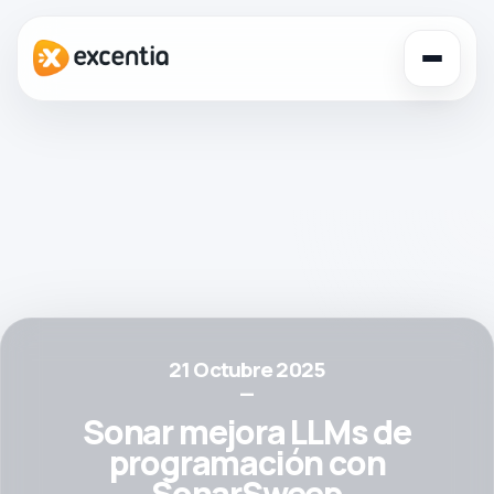
Toggl
navig
21 Octubre 2025
—
Sonar mejora LLMs de
programación con
SonarSweep