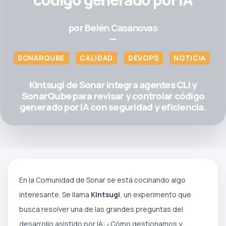
por
Belén Casanovas
—
SONARQUBE
CALIDAD
DEVOPS
NOTICIA
Kintsugi de Sonar integra agentes CLI y
SonarQube para revisar y controlar código
generado por IA con seguridad y eficiencia.
En la Comunidad de Sonar se está cocinando algo
interesante. Se llama
Kintsugi
, un experimento que
busca resolver una de las grandes preguntas del
desarrollo asistido por IA: ¿Cómo gestionamos y