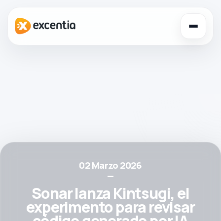
Toggl
navig
02 Marzo 2026
—
Sonar lanza Kintsugi, el
experimento para revisar
código generado por IA