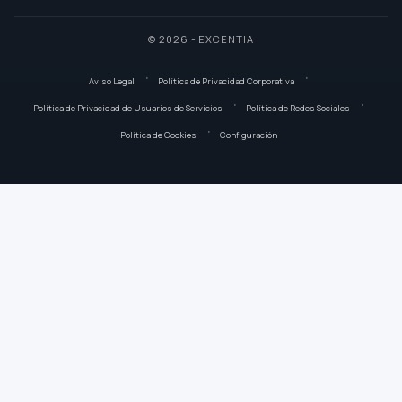
© 2026 - EXCENTIA
Aviso Legal
Política de Privacidad Corporativa
Política de Privacidad de Usuarios de Servicios
Política de Redes Sociales
Política de Cookies
Configuración