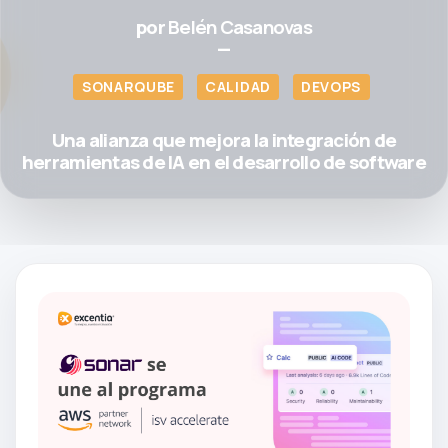
por
Belén Casanovas
—
SONARQUBE
CALIDAD
DEVOPS
Una alianza que mejora la integración de
herramientas de IA en el desarrollo de software