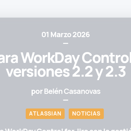
01 Marzo 2026
—
a WorkDay Control f
versiones 2.2 y 2.3
por
Belén Casanovas
—
ATLASSIAN
NOTICIAS
 WorkDay Control for Jira con la gesti