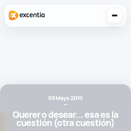
Toggl
navig
09 Mayo 2010
—
Querer o desear... esa es la
cuestión (otra cuestión)