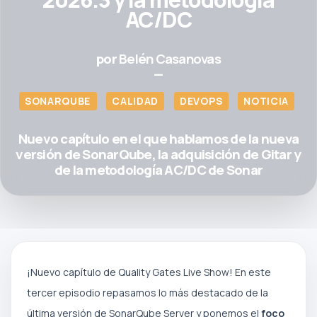
AC/DC
por
Belén Casanovas
—
SONARQUBE
CALIDAD
DEVOPS
NOTICIA
Nuevo capítulo en el que hablamos de la nueva
versión de SonarQube, la adquisición de Gitar y
de la metodología AC/DC de Sonar
¡Nuevo capítulo de Quality Gates Live Show! En este
tercer episodio repasamos lo más destacado de la
última versión de SonarQube Server y ponemos el
foco