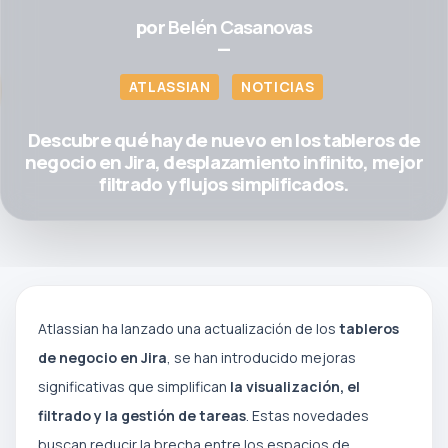
por
Belén Casanovas
—
ATLASSIAN
NOTICIAS
Descubre qué hay de nuevo en los tableros de
negocio en Jira, desplazamiento infinito, mejor
filtrado y flujos simplificados.
Atlassian ha lanzado una actualización de los
tableros
de negocio en Jira
, se han introducido mejoras
significativas que simplifican
la visualización, el
filtrado y la gestión de tareas
. Estas novedades
buscan reducir la brecha entre los espacios de