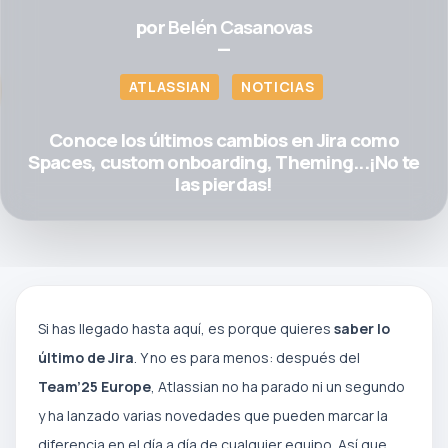
por
Belén Casanovas
—
ATLASSIAN
NOTICIAS
Conoce los últimos cambios en Jira como
Spaces, custom onboarding, Theming...¡No te
las pierdas!
Si has llegado hasta aquí, es porque quieres
saber lo
último de Jira
. Y no es para menos: después del
Team’25 Europe
, Atlassian no ha parado ni un segundo
y ha lanzado varias novedades que pueden marcar la
diferencia en el día a día de cualquier equipo. Así que,