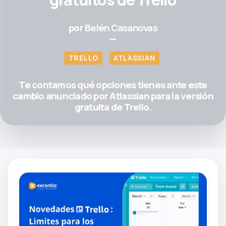
por
Belén Casanovas
—
TRELLO
ATLASSIAN
Te contamos qué opciones tienes ante este
cambio anunciado por Atlassian para la versión
gratuita de Trello.