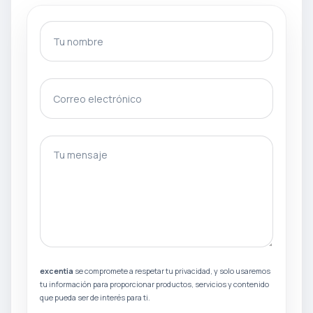
Tu nombre
Correo electrónico
gotcha
Tu mensaje
excentia
se compromete a respetar tu privacidad, y solo usaremos
tu información para proporcionar productos, servicios y contenido
que pueda ser de interés para ti.