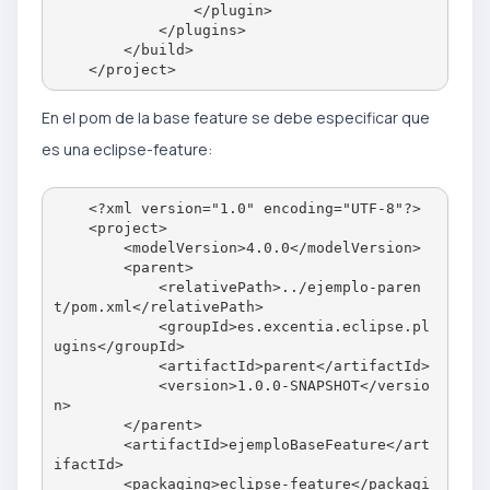
                </plugin>

            </plugins>

        </build>

En el pom de la base feature se debe especificar que
es una eclipse-feature:
    <?xml version="1.0" encoding="UTF-8"?>

    <project>

        <modelVersion>4.0.0</modelVersion>

        <parent>

            <relativePath>../ejemplo-paren
t/pom.xml</relativePath>

            <groupId>es.excentia.eclipse.pl
ugins</groupId>

            <artifactId>parent</artifactId>

            <version>1.0.0-SNAPSHOT</versio
n>

        </parent>

        <artifactId>ejemploBaseFeature</art
ifactId>

        <packaging>eclipse-feature</packagi