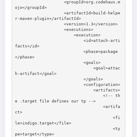
                    <groupId>org.codehaus.m
ojo</groupId>

                    <artifactId>build-helpe
r-maven-plugin</artifactId>

                    <version>1.3</version>

                    <executions>

                        <execution>

                            <id>attach-arti
facts</id>

                            <phase>package
</phase>

                            <goals>

                                <goal>attac
h-artifact</goal>

                            </goals>

                            <configuration>

                                <artifacts>

                                    <!-- th
e .target file defines our tp -->

                                    <artifa
ct>

                                        <fi
le>indigo.target</file>

                                        <ty
pe>target</type>
