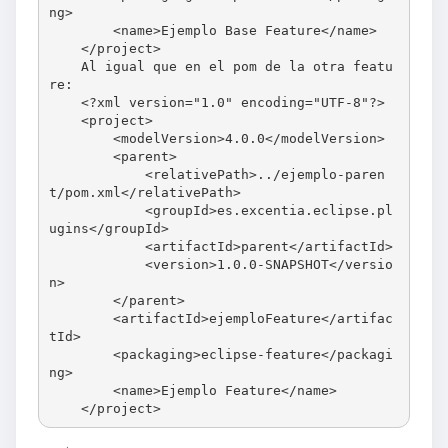
ng>

        <name>Ejemplo Base Feature</name>

    </project>

    Al igual que en el pom de la otra featu
re:

    <?xml version="1.0" encoding="UTF-8"?>

    <project>

        <modelVersion>4.0.0</modelVersion>

        <parent>

            <relativePath>../ejemplo-paren
t/pom.xml</relativePath>

            <groupId>es.excentia.eclipse.pl
ugins</groupId>

            <artifactId>parent</artifactId>

            <version>1.0.0-SNAPSHOT</versio
n>

        </parent>

        <artifactId>ejemploFeature</artifac
tId>

        <packaging>eclipse-feature</packagi
ng>

        <name>Ejemplo Feature</name>
