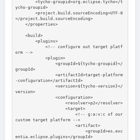
        <tycho-groupid>org.eclipse.tycho</t
ycho-groupid>

        <project.build.sourceEncoding>UTF-8
</project.build.sourceEncoding>

    </properties>

    <build>

        <plugins>

            <!-- configure out target platf
orm -->

            <plugin>

                <groupId>${tycho-groupid}</
groupId>

                <artifactId>target-platform
-configuration</artifactId>

                <version>${tycho-version}</
version>

                <configuration>

                    <resolver>p2</resolver>

                    <target>

                        <!-- g:a:v:c of our 
custom target platform -->

                        <artifact>

                            <groupId>es.exc
entia.eclipse.plugins</groupId>
