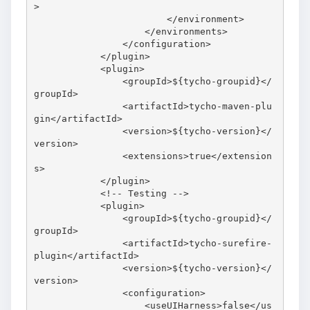
>

                        </environment>

                    </environments>

                </configuration>

            </plugin>

            <plugin>

                <groupId>${tycho-groupid}</
groupId>

                <artifactId>tycho-maven-plu
gin</artifactId>

                <version>${tycho-version}</
version>

                <extensions>true</extension
s>

            </plugin>

            <!-- Testing -->

            <plugin>

                <groupId>${tycho-groupid}</
groupId>

                <artifactId>tycho-surefire-
plugin</artifactId>

                <version>${tycho-version}</
version>

                <configuration>

                    <useUIHarness>false</us