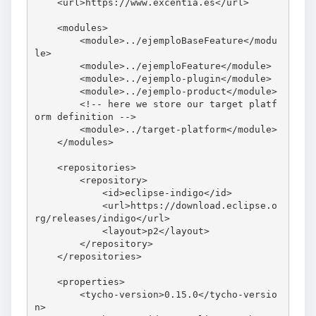
    <url>https://www.excentia.es</url>

    <modules>

        <module>../ejemploBaseFeature</modu
le>

        <module>../ejemploFeature</module>

        <module>../ejemplo-plugin</module>

        <module>../ejemplo-product</module>

        <!-- here we store our target platf
orm definition -->

        <module>../target-platform</module>

    </modules>

    <repositories>

        <repository>

            <id>eclipse-indigo</id>

            <url>https://download.eclipse.o
rg/releases/indigo</url>

            <layout>p2</layout>

        </repository>

    </repositories>

    <properties>

        <tycho-version>0.15.0</tycho-versio
n>
