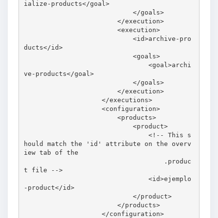
ialize-products</goal>

                            </goals>

                        </execution>

                        <execution>

                            <id>archive-pro
ducts</id>

                            <goals>

                                <goal>archi
ve-products</goal>

                            </goals>

                        </execution>

                    </executions>

                    <configuration>

                        <products>

                            <product>

                                <!-- This s
hould match the 'id' attribute on the overv
iew tab of the

                                    .produc
t file -->

                                <id>ejemplo
-product</id>

                            </product>

                        </products>

                    </configuration>
