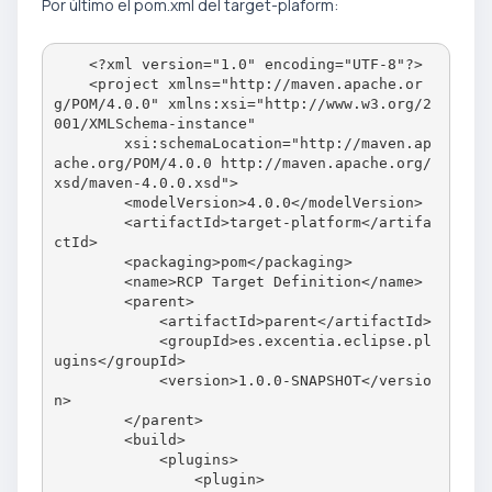
Por último el pom.xml del target-plaform:
    <?xml version="1.0" encoding="UTF-8"?>

    <project xmlns="http://maven.apache.or
g/POM/4.0.0" xmlns:xsi="http://www.w3.org/2
001/XMLSchema-instance"

        xsi:schemaLocation="http://maven.ap
ache.org/POM/4.0.0 http://maven.apache.org/
xsd/maven-4.0.0.xsd">

        <modelVersion>4.0.0</modelVersion>

        <artifactId>target-platform</artifa
ctId>

        <packaging>pom</packaging>

        <name>RCP Target Definition</name>

        <parent>

            <artifactId>parent</artifactId>

            <groupId>es.excentia.eclipse.pl
ugins</groupId>

            <version>1.0.0-SNAPSHOT</versio
n>

        </parent>

        <build>

            <plugins>

                <plugin>
