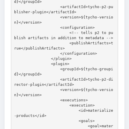
d}</groupId>

                    <artifactId>tycho-p2-pu
blisher-plugin</artifactId>

                    <version>${tycho-versio
n}</version>

                    <configuration>

                        <!-- tells p2 to pu
blish artifacts in addition to metadata -->

                        <publishArtifacts>t
rue</publishArtifacts>

                    </configuration>

                </plugin>

                <plugin>

                    <groupId>${tycho-groupi
d}</groupId>

                    <artifactId>tycho-p2-di
rector-plugin</artifactId>

                    <version>${tycho-versio
n}</version>

                    <executions>

                        <execution>

                            <id>materialize
-products</id>

                            <goals>

                                <goal>mater