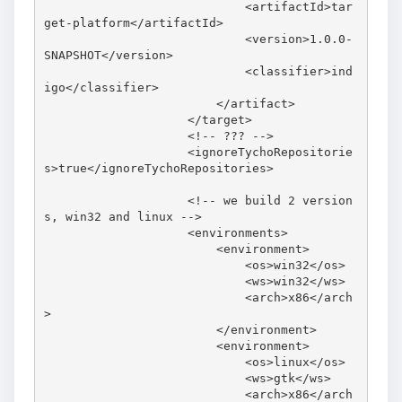
                            <artifactId>tar
get-platform</artifactId>

                            <version>1.0.0-
SNAPSHOT</version>

                            <classifier>ind
igo</classifier>

                        </artifact>

                    </target>

                    <!-- ??? -->

                    <ignoreTychoRepositorie
s>true</ignoreTychoRepositories>

                    <!-- we build 2 version
s, win32 and linux -->

                    <environments>

                        <environment>

                            <os>win32</os>

                            <ws>win32</ws>

                            <arch>x86</arch
>

                        </environment>

                        <environment>

                            <os>linux</os>

                            <ws>gtk</ws>

                            <arch>x86</arch