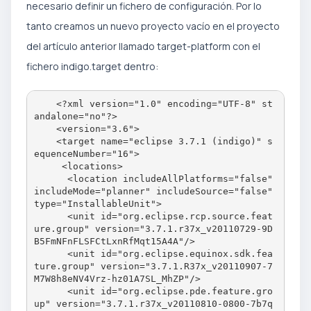
necesario definir un fichero de configuración. Por lo
tanto creamos un nuevo proyecto vacío en el proyecto
del artículo anterior llamado target-platform con el
fichero indigo.target dentro:
    <?xml version="1.0" encoding="UTF-8" st
andalone="no"?>

    <version="3.6">

    <target name="eclipse 3.7.1 (indigo)" s
equenceNumber="16">

     <locations>

      <location includeAllPlatforms="false" 
includeMode="planner" includeSource="false" 
type="InstallableUnit">

      <unit id="org.eclipse.rcp.source.feat
ure.group" version="3.7.1.r37x_v20110729-9D
B5FmNFnFLSFCtLxnRfMqt15A4A"/>

      <unit id="org.eclipse.equinox.sdk.fea
ture.group" version="3.7.1.R37x_v20110907-7
M7W8h8eNV4Vrz-hz01A7SL_MhZP"/>

      <unit id="org.eclipse.pde.feature.gro
up" version="3.7.1.r37x_v20110810-0800-7b7q