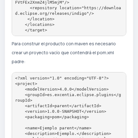
FVtFEx2XnmZ4jlM5mjM"/>

      <repository location="https://downloa
d.eclipse.org/releases/indigo"/>

     </location>

    </locations>

Para construir el producto con maven es necesario
crear un proyecto vacío que contendrá el pom.xml
padre:
<?xml version="1.0" encoding="UTF-8"?>

<project>

    <modelVersion>4.0.0</modelVersion>

    <groupId>es.excentia.eclipse.plugins</g
roupId>

    <artifactId>parent</artifactId>

    <version>1.0.0-SNAPSHOT</version>

    <packaging>pom</packaging>

    <name>Ejemplo parent</name>

    <description>Ejemplo.</description>
