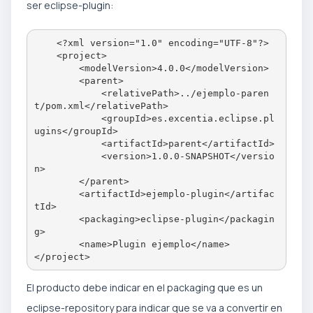
ser eclipse-plugin:
    <?xml version="1.0" encoding="UTF-8"?>

    <project>

        <modelVersion>4.0.0</modelVersion>

        <parent>

            <relativePath>../ejemplo-paren
t/pom.xml</relativePath>

            <groupId>es.excentia.eclipse.pl
ugins</groupId>

            <artifactId>parent</artifactId>

            <version>1.0.0-SNAPSHOT</versio
n>

        </parent>

        <artifactId>ejemplo-plugin</artifac
tId>

        <packaging>eclipse-plugin</packagin
g>

        <name>Plugin ejemplo</name>

El producto debe indicar en el packaging que es un
eclipse-repository para indicar que se va a convertir en