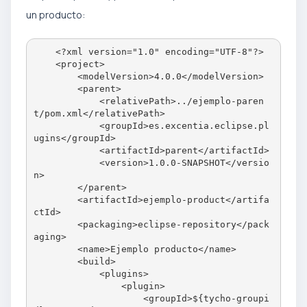
un producto:
    <?xml version="1.0" encoding="UTF-8"?>

    <project>

        <modelVersion>4.0.0</modelVersion>

        <parent>

            <relativePath>../ejemplo-paren
t/pom.xml</relativePath>

            <groupId>es.excentia.eclipse.pl
ugins</groupId>

            <artifactId>parent</artifactId>

            <version>1.0.0-SNAPSHOT</versio
n>

        </parent>

        <artifactId>ejemplo-product</artifa
ctId>

        <packaging>eclipse-repository</pack
aging>

        <name>Ejemplo producto</name>

        <build>

            <plugins>

                <plugin>

                    <groupId>${tycho-groupi