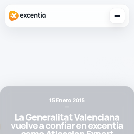
Toggl
navig
15 Enero 2015
—
La Generalitat Valenciana
vuelve a confíar en excentia
como Atlassian Expert