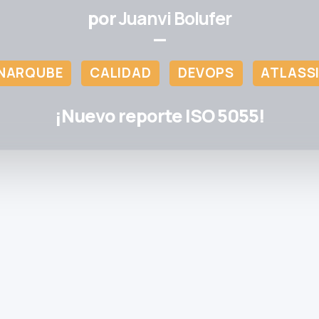
por
Juanvi Bolufer
—
NARQUBE
CALIDAD
DEVOPS
ATLASS
¡Nuevo reporte ISO 5055!