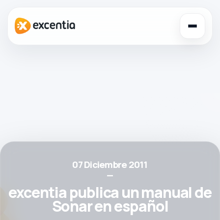
Toggl
navig
07 Diciembre 2011
—
excentia publica un manual de
Sonar en español