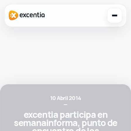
Toggl
navig
10 Abril 2014
—
excentia participa en
semanainforma, punto de
encuentro de los