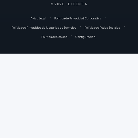
© 2026 - EXCENTIA
Aviso Legal
Política de Privacidad Corporativa
Política de Privacidad de Usuarios de Servicios
Política de Redes Sociales
Política de Cookies
Configuración