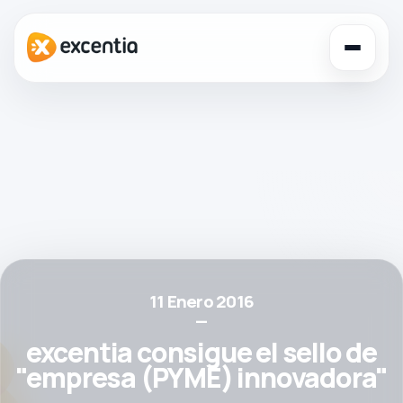
Toggl
navig
11 Enero 2016
—
excentia consigue el sello de
"empresa (PYME) innovadora"