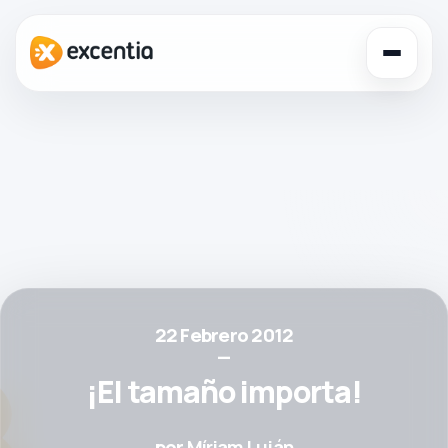
Toggl
navig
22 Febrero 2012
—
¡El tamaño importa!
por
Míriam Luján